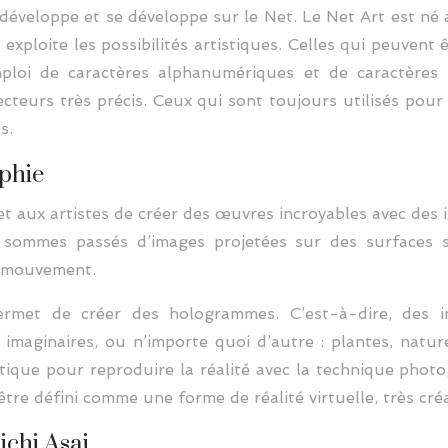
l se développe et se développe sur le Net. Le Net Art est n
exploite les possibilités artistiques. Celles qui peuvent 
emploi de caractères alphanumériques et de caractères
rojecteurs très précis. Ceux qui sont toujours utilisés po
s.
aphie
met aux artistes de créer des œuvres incroyables avec des
 sommes passés d’images projetées sur des surfaces s
n mouvement.
ermet de créer des hologrammes. C’est-à-dire, des i
imaginaires, ou n’importe quoi d’autre : plantes, nature
d’optique pour reproduire la réalité avec la technique phot
re défini comme une forme de réalité virtuelle, très créa
ichi Asai