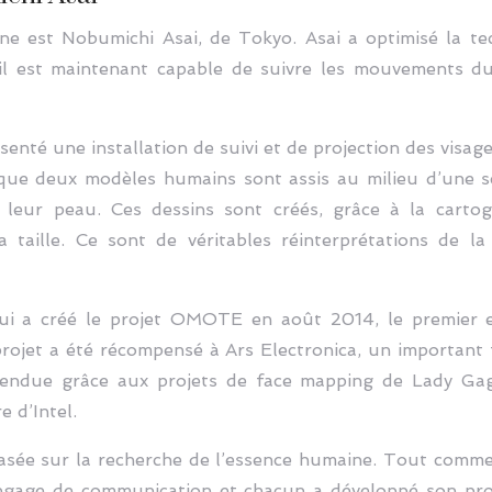
ine est Nobumichi Asai, de Tokyo. Asai a optimisé la t
 il est maintenant capable de suivre les mouvements du 
senté une installation de suivi et de projection des visage
 que deux modèles humains sont assis au milieu d’une s
 leur peau. Ces dessins sont créés, grâce à la cartog
a taille. Ce sont de véritables réinterprétations de 
s qui a créé le projet OMOTE en août 2014, le premier
rojet a été récompensé à Ars Electronica, un important f
 étendue grâce aux projets de face mapping de Lady G
 d’Intel.
asée sur la recherche de l’essence humaine. Tout comme c
angage de communication et chacun a développé son propr