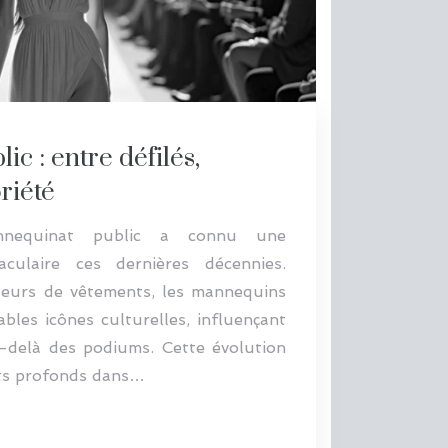
c : entre défilés,
oriété
equinat public a connu une
aculaire ces dernières décennies.
teurs de vêtements, les mannequins
bles icônes culturelles, influençant
-delà des podiums. Cette évolution
nts profonds dans…