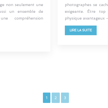
ige non seulement une
photographes se cache
ussi un ensemble de
exigeante. Être top
une compréhension
physique avantageux –
LIRE LA SUITE
1
2
3