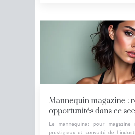
Mannequin magazine : rôl
opportunités dans ce sec
Le mannequinat pour magazine r
prestigieux et convoité de l’indus