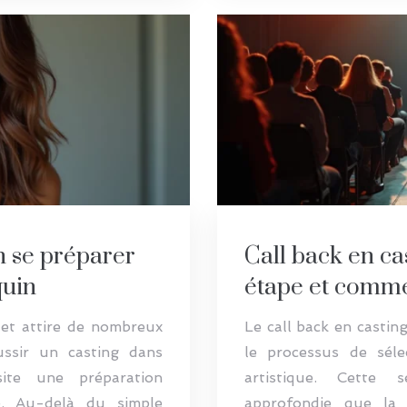
n se préparer
Call back en cas
quin
étape et commen
et attire de nombreux
Le call back en castin
ussir un casting dans
le processus de séle
site une préparation
artistique. Cette 
le. Au-delà du simple
approfondie que la 