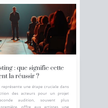
ting : que signifie cette
t la réussir ?
g représente une étape cruciale dans
ction des acteurs pour un projet
seconde audition, souvent plus
première, offre aux artistes une