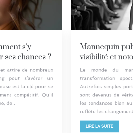
mment s’y
Mannequin publi
 ses chances ?
visibilité et not
et attire de nombreux
Le monde du mann
ing peut s’avérer un
transformation spect
ieuse est la clé pour se
Autrefois simples por
ent compétitif. Qu’il
sont devenus de vérita
he, de…
les tendances bien au
reflète les changeme
LIRE LA SUITE