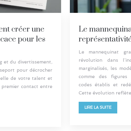
ent créer une
Le mannequinat 
icace pour les
représentativit
Le mannequinat gran
révolution dans l’
 et du divertissement,
marginalisés, les mod
sseport pour décrocher
comme des figures i
elle de votre talent et
codes établis et redé
 premier contact entre
Cette évolution reflèt
LIRE LA SUITE