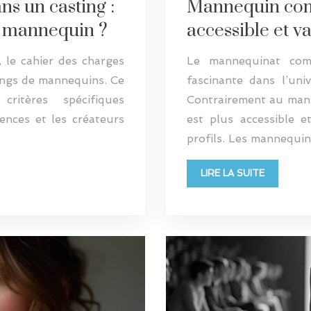
ns un casting :
Mannequin com
ne mannequin ?
accessible et va
 le cahier des charges
Le mannequinat comm
tings de mannequins. Ce
fascinante dans l’uni
critères spécifiques
Contrairement au man
ences et les créateurs
est plus accessible e
profils. Les mannequi
LIRE LA SUITE