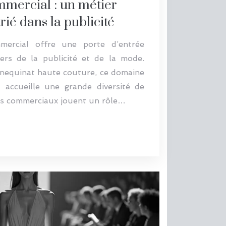
mercial : un métier
rié dans la publicité
ercial offre une porte d’entrée
vers de la publicité et de la mode.
nequinat haute couture, ce domaine
t accueille une grande diversité de
ns commerciaux jouent un rôle…