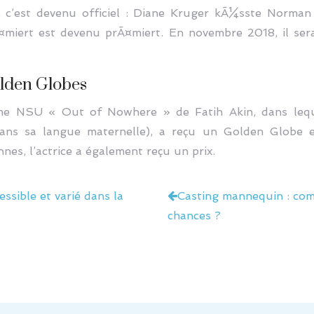
, c’est devenu officiel : Diane Kruger kÃ¼sste Norma
¤miert est devenu prÃ¤miert. En novembre 2018, il ser
olden Globes
me NSU « Out of Nowhere » de Fatih Akin, dans lequel
ns sa langue maternelle), a reçu un Golden Globe e
nes, l’actrice a également reçu un prix.
ssible et varié dans la
Casting mannequin : com
chances ?