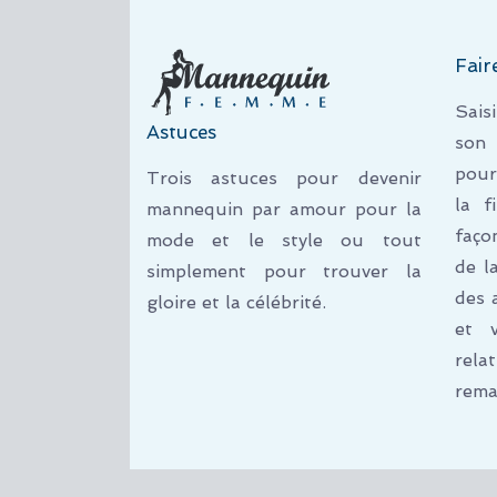
Fair
Sais
Astuces
son 
pour
Trois astuces pour devenir
la f
mannequin par amour pour la
faço
mode et le style ou tout
de l
simplement pour trouver la
des 
gloire et la célébrité.
et 
rel
rema