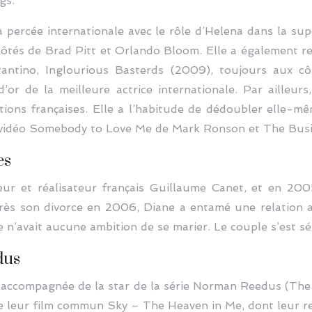
gs.
sa percée internationale avec le rôle d’Helena dans la 
x côtés de Brad Pitt et Orlando Bloom. Elle a également 
antino, Inglourious Basterds (2009), toujours aux c
r de la meilleure actrice internationale. Par ailleur
tions françaises. Elle a l’habitude de dédoubler elle-mê
p vidéo Somebody to Love Me de Mark Ronson et The Busin
es
ur et réalisateur français Guillaume Canet, et en 200
ès son divorce en 2006, Diane a entamé une relation 
e n’avait aucune ambition de se marier. Le couple s’est sé
dus
t accompagnée de la star de la série Norman Reedus (Th
leur film commun Sky – The Heaven in Me, dont leur rela