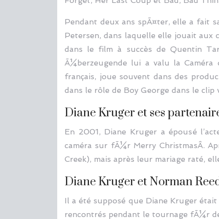
Forget, Her Last Coup et Bad, Bad Thin
Pendant deux ans spÃ¤ter, elle a fait 
Petersen, dans laquelle elle jouait au
dans le film à succès de Quentin Tar
Ã¼berzeugende lui a valu la Caméra d’o
français, joue souvent dans des produc
dans le rôle de Boy George dans le cli
Diane Kruger et ses partenair
En 2001, Diane Kruger a épousé l’acte
caméra sur fÃ¼r Merry ChristmasÂ. Apr
Creek), mais après leur mariage raté, ell
Diane Kruger et Norman Ree
Il a été supposé que Diane Kruger étai
rencontrés pendant le tournage fÃ¼r de 