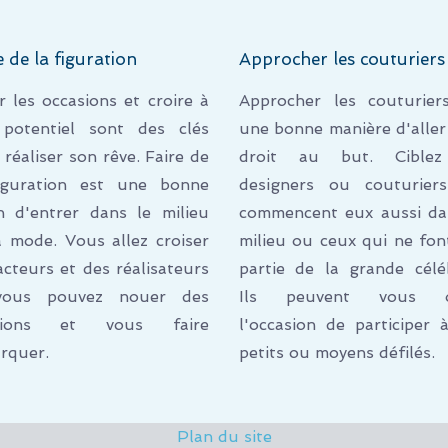
e de la figuration
Approcher les couturiers
ir les occasions et croire à
Approcher les couturier
potentiel sont des clés
une bonne manière d'aller
 réaliser son rêve. Faire de
droit au but. Ciblez
iguration est une bonne
designers ou couturier
n d'entrer dans le milieu
commencent eux aussi da
a mode. Vous allez croiser
milieu ou ceux qui ne fon
acteurs et des réalisateurs
partie de la grande céléb
vous pouvez nouer des
Ils peuvent vous of
ations et vous faire
l'occasion de participer 
rquer.
petits ou moyens défilés.
Plan du site