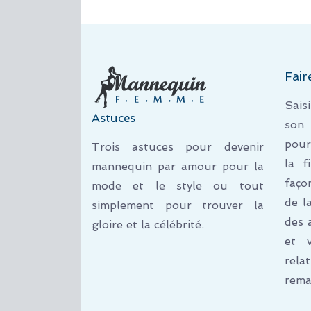
Fair
Sais
Astuces
son 
pour
Trois astuces pour devenir
la f
mannequin par amour pour la
faço
mode et le style ou tout
de l
simplement pour trouver la
des 
gloire et la célébrité.
et 
rel
rema