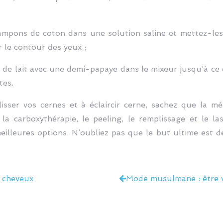
tampons de coton dans une solution saline et mettez-les
 le contour des yeux ;
l de lait avec une demi-papaye dans le mixeur jusqu’à ce
tes.
isser vos cernes et à éclaircir cerne, sachez que la m
a carboxythérapie, le peeling, le remplissage et le la
illeures options. N’oubliez pas que le but ultime est d
s cheveux
Mode musulmane : être voi