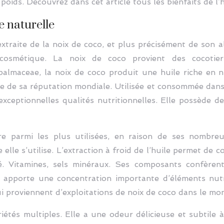
oids. Découvrez dans cet article tous les bienfaits de l’h
e naturelle
extraite de la noix de coco, et plus précisément de son 
cosmétique. La noix de coco provient des cocotie
palmaceae, la noix de coco produit une huile riche en n
ne de sa réputation mondiale. Utilisée et consommée dans
d’exceptionnelles qualités nutritionnelles. Elle possède
ure parmi les plus utilisées, en raison de ses nombre
le elle s’utilise. L’extraction à froid de l’huile permet de
té. Vitamines, sels minéraux. Ses composants confèren
pporte une concentration importante d’éléments nutrit
i proviennent d’exploitations de noix de coco dans le mon
iétés multiples. Elle a une odeur délicieuse et subtile à