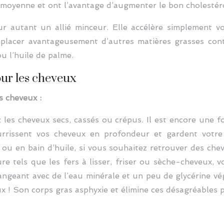
e moyenne et ont l’avantage d’augmenter le bon cholestér
ur autant un allié minceur. Elle accélère simplement 
mplacer avantageusement d’autres matières grasses con
u l’huile de palme.
pour les cheveux
os cheveux :
z les cheveux secs, cassés ou crépus. Il est encore une f
ourrissent vos cheveux en profondeur et gardent votre 
u en bain d’huile, si vous souhaitez retrouver des chev
e tels que les fers à lisser, friser ou sèche-cheveux, v
ngeant avec de l’eau minérale et un peu de glycérine vé
ux ! Son corps gras asphyxie et élimine ces désagréables p