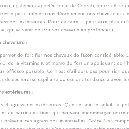
coco, également appelée huile de Coprah, pourra être un
heresse peut abîmer considérablement nos cheveux et c’
essions extérieures. Pour ce faire, il peut être plus qu’
que, qui va venir nourrir vos cheveux en profondeur.
a chevelure :
o permet de fortifier nos cheveux de façon considérable.
E, de la vitamine K et même du fer! En appliquant de l’hu
lus efficace possible. Ce n’est d’ailleurs pas pour rien
s de sécheresse capillaire ou qui ont tendance à avoir le
s extérieures :
d’agressions extérieures. Que ce soit le soleil, la po
rs et de particules fines qui peuvent endommager notre c
t prévenir ces agressions éventuelles. Grâce à sa compos
rieur de nos cheveux et d’agir comme une gaine protectric