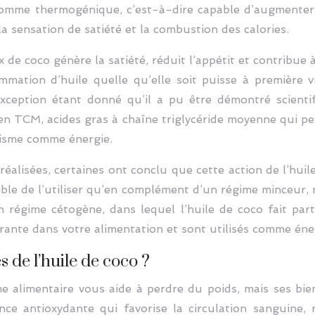
 comme thermogénique, c’est-à-dire capable d’augmente
a sensation de satiété et la combustion des calories.
 de coco génère la satiété, réduit l’appétit et contribue à
mation d’huile quelle qu’elle soit puisse à première v
exception étant donné qu’il a pu être démontré scient
e en TCM, acides gras à chaîne triglycéride moyenne qui pe
anisme comme énergie.
réalisées, certaines ont conclu que cette action de l’huil
ible de l’utiliser qu’en complément d’un régime minceur
 régime cétogène, dans lequel l’huile de coco fait part
ante dans votre alimentation et sont utilisés comme énerg
 de l’huile de coco ?
e alimentaire vous aide à perdre du poids, mais ses bien
ce antioxydante qui favorise la circulation sanguine, 