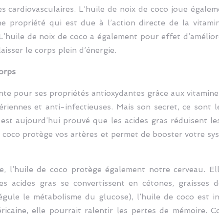
ies cardiovasculaires. L’huile de noix de coco joue égal
ne propriété qui est due à l’action directe de la vitam
t. L’huile de noix de coco a également pour effet d’amélior
aisser le corps plein d’énergie.
orps
ante pour ses propriétés antioxydantes grâce aux vitamines
ériennes et anti-infectieuses. Mais son secret, ce sont l
est aujourd’hui prouvé que les acides gras réduisent le
de coco protège vos artères et permet de booster votre s
, l’huile de coco protège également notre cerveau. El
Ses acides gras se convertissent en cétones, graisses 
régule le métabolisme du glucose), l’huile de coco est 
icaine, elle pourrait ralentir les pertes de mémoire. C