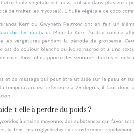
 Cette huile végétale est aussi utilisée dans plusieurs 
cité de traiter les mycoses). L’huile végétale de coco c
Miranda Kerr ou Gwyneth Paltrow ont en fait un élémen
blanchir les dents
et Miranda Kerr l’utilise comme alli
re les vergetures pendant la période de grossesse. Cett
le est de couleur blanche ou ivoire nacrée et a une text
de coco. Ainsi, elle apporte des senteurs douces et déli
ns et de massage qui peut être utilisée sur la peau et su
la température est inférieure à 25 degrés, il faut donc 
tion.
aide-t-elle à perdre du poids ?
glycérides à chaîne moyenne, des substances qui favorise
ans le foie, ces triglycérides se transforment rapidement