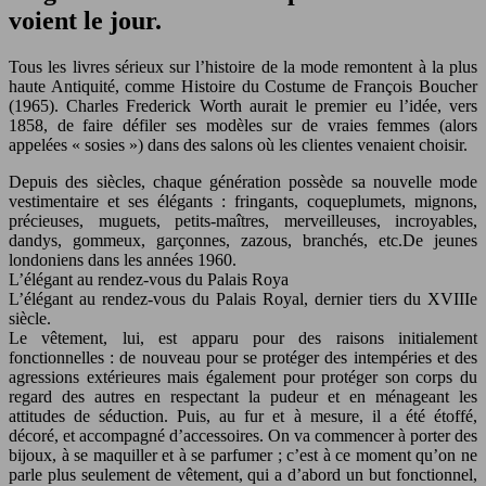
voient le jour.
Tous les livres sérieux sur l’histoire de la mode remontent à la plus
haute Antiquité, comme Histoire du Costume de François Boucher
(1965). Charles Frederick Worth aurait le premier eu l’idée, vers
1858, de faire défiler ses modèles sur de vraies femmes (alors
appelées « sosies ») dans des salons où les clientes venaient choisir.
Depuis des siècles, chaque génération possède sa nouvelle mode
vestimentaire et ses élégants : fringants, coqueplumets, mignons,
précieuses, muguets, petits-maîtres, merveilleuses, incroyables,
dandys, gommeux, garçonnes, zazous, branchés, etc.De jeunes
londoniens dans les années 1960.
L’élégant au rendez-vous du Palais Roya
L’élégant au rendez-vous du Palais Royal, dernier tiers du XVIIIe
siècle.
Le vêtement, lui, est apparu pour des raisons initialement
fonctionnelles : de nouveau pour se protéger des intempéries et des
agressions extérieures mais également pour protéger son corps du
regard des autres en respectant la pudeur et en ménageant les
attitudes de séduction. Puis, au fur et à mesure, il a été étoffé,
décoré, et accompagné d’accessoires. On va commencer à porter des
bijoux, à se maquiller et à se parfumer ; c’est à ce moment qu’on ne
parle plus seulement de vêtement, qui a d’abord un but fonctionnel,