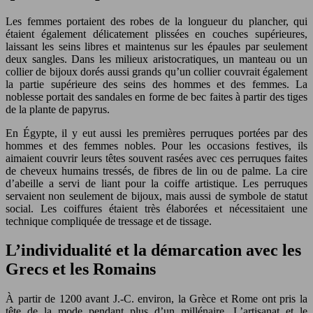
Les femmes portaient des robes de la longueur du plancher, qui
étaient également délicatement plissées en couches supérieures,
laissant les seins libres et maintenus sur les épaules par seulement
deux sangles. Dans les milieux aristocratiques, un manteau ou un
collier de bijoux dorés aussi grands qu’un collier couvrait également
la partie supérieure des seins des hommes et des femmes. La
noblesse portait des sandales en forme de bec faites à partir des tiges
de la plante de papyrus.
En Égypte, il y eut aussi les premières perruques portées par des
hommes et des femmes nobles. Pour les occasions festives, ils
aimaient couvrir leurs têtes souvent rasées avec ces perruques faites
de cheveux humains tressés, de fibres de lin ou de palme. La cire
d’abeille a servi de liant pour la coiffe artistique. Les perruques
servaient non seulement de bijoux, mais aussi de symbole de statut
social. Les coiffures étaient très élaborées et nécessitaient une
technique compliquée de tressage et de tissage.
L’individualité et la démarcation avec les
Grecs et les Romains
À partir de 1200 avant J.-C. environ, la Grèce et Rome ont pris la
tête de la mode pendant plus d’un millénaire. L’artisanat et le