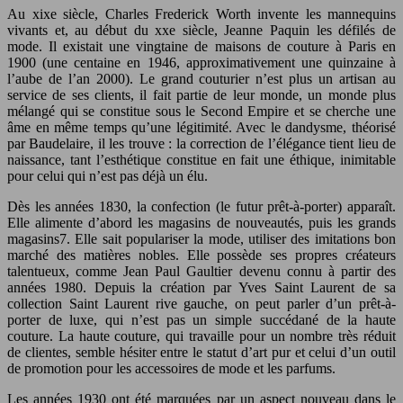
Au xixe siècle, Charles Frederick Worth invente les mannequins
vivants et, au début du xxe siècle, Jeanne Paquin les défilés de
mode. Il existait une vingtaine de maisons de couture à Paris en
1900 (une centaine en 1946, approximativement une quinzaine à
l’aube de l’an 2000). Le grand couturier n’est plus un artisan au
service de ses clients, il fait partie de leur monde, un monde plus
mélangé qui se constitue sous le Second Empire et se cherche une
âme en même temps qu’une légitimité. Avec le dandysme, théorisé
par Baudelaire, il les trouve : la correction de l’élégance tient lieu de
naissance, tant l’esthétique constitue en fait une éthique, inimitable
pour celui qui n’est pas déjà un élu.
Dès les années 1830, la confection (le futur prêt-à-porter) apparaît.
Elle alimente d’abord les magasins de nouveautés, puis les grands
magasins7. Elle sait populariser la mode, utiliser des imitations bon
marché des matières nobles. Elle possède ses propres créateurs
talentueux, comme Jean Paul Gaultier devenu connu à partir des
années 1980. Depuis la création par Yves Saint Laurent de sa
collection Saint Laurent rive gauche, on peut parler d’un prêt-à-
porter de luxe, qui n’est pas un simple succédané de la haute
couture. La haute couture, qui travaille pour un nombre très réduit
de clientes, semble hésiter entre le statut d’art pur et celui d’un outil
de promotion pour les accessoires de mode et les parfums.
Les années 1930 ont été marquées par un aspect nouveau dans le