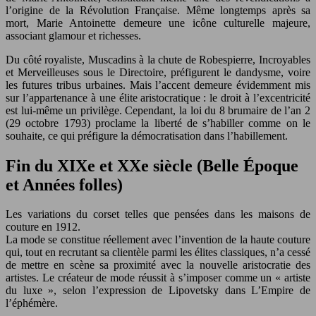
l’origine de la Révolution Française. Même longtemps après sa
mort, Marie Antoinette demeure une icône culturelle majeure,
associant glamour et richesses.
Du côté royaliste, Muscadins à la chute de Robespierre, Incroyables
et Merveilleuses sous le Directoire, préfigurent le dandysme, voire
les futures tribus urbaines. Mais l’accent demeure évidemment mis
sur l’appartenance à une élite aristocratique : le droit à l’excentricité
est lui-même un privilège. Cependant, la loi du 8 brumaire de l’an 2
(29 octobre 1793) proclame la liberté de s’habiller comme on le
souhaite, ce qui préfigure la démocratisation dans l’habillement.
Fin du XIXe et XXe siècle (Belle Époque
et Années folles)
Les variations du corset telles que pensées dans les maisons de
couture en 1912.
La mode se constitue réellement avec l’invention de la haute couture
qui, tout en recrutant sa clientèle parmi les élites classiques, n’a cessé
de mettre en scène sa proximité avec la nouvelle aristocratie des
artistes. Le créateur de mode réussit à s’imposer comme un « artiste
du luxe », selon l’expression de Lipovetsky dans L’Empire de
l’éphémère.