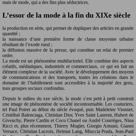
mais de mode, qui a des fins plus séductrices.
L’essor de la mode à la fin du XIXe siècle
la production en série, qui permet de dupliquer des articles en grande
quantité ;
la naissance d’une première forme de classe moyenne urbaine
résultant de l’exode rural ;
la diffusion massive de la presse, qui constitue un relai de premier
ordre.
La mode est un phénomène multifactoriel. Elle combine des aspects
créatifs, médiatiques, industriels et commerciaux, ce qui en fait un
élément complexe de la société. Avec le développement des moyens
de communications et des transports, toutes les créations dans le
domaine de l’habillement sont accessibles à la majorité des gens,
tous groupes sociaux confondus.
Depuis le milieu du xxe siècle, la mode s’est petit à petit construit
une image de phénomène de société incontournable. Les couturiers,
tel Paul Poiret au début du siècle évoqué, puis Madeleine Vionnet,
Cristóbal Balenciaga, Christian Dior, Yves Saint Laurent, Hubert de
Givenchy, Pierre Cardin et Coco Chanel ou André Courrèges, Nina
Ricci et, plus récemment, Thierry Mugler, Giorgio Armani, Gianni
Versace, Christian Lacroix, Helmut Lang, Miuccia Prada, Jean-Paul