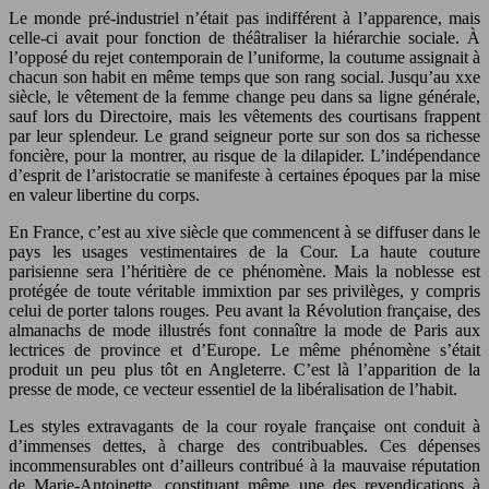
Le monde pré-industriel n’était pas indifférent à l’apparence, mais
celle-ci avait pour fonction de théâtraliser la hiérarchie sociale. À
l’opposé du rejet contemporain de l’uniforme, la coutume assignait à
chacun son habit en même temps que son rang social. Jusqu’au xxe
siècle, le vêtement de la femme change peu dans sa ligne générale,
sauf lors du Directoire, mais les vêtements des courtisans frappent
par leur splendeur. Le grand seigneur porte sur son dos sa richesse
foncière, pour la montrer, au risque de la dilapider. L’indépendance
d’esprit de l’aristocratie se manifeste à certaines époques par la mise
en valeur libertine du corps.
En France, c’est au xive siècle que commencent à se diffuser dans le
pays les usages vestimentaires de la Cour. La haute couture
parisienne sera l’héritière de ce phénomène. Mais la noblesse est
protégée de toute véritable immixtion par ses privilèges, y compris
celui de porter talons rouges. Peu avant la Révolution française, des
almanachs de mode illustrés font connaître la mode de Paris aux
lectrices de province et d’Europe. Le même phénomène s’était
produit un peu plus tôt en Angleterre. C’est là l’apparition de la
presse de mode, ce vecteur essentiel de la libéralisation de l’habit.
Les styles extravagants de la cour royale française ont conduit à
d’immenses dettes, à charge des contribuables. Ces dépenses
incommensurables ont d’ailleurs contribué à la mauvaise réputation
de Marie-Antoinette, constituant même une des revendications à