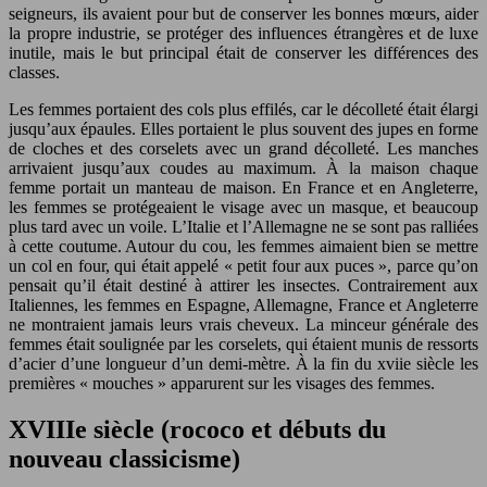
seigneurs, ils avaient pour but de conserver les bonnes mœurs, aider
la propre industrie, se protéger des influences étrangères et de luxe
inutile, mais le but principal était de conserver les différences des
classes.
Les femmes portaient des cols plus effilés, car le décolleté était élargi
jusqu’aux épaules. Elles portaient le plus souvent des jupes en forme
de cloches et des corselets avec un grand décolleté. Les manches
arrivaient jusqu’aux coudes au maximum. À la maison chaque
femme portait un manteau de maison. En France et en Angleterre,
les femmes se protégeaient le visage avec un masque, et beaucoup
plus tard avec un voile. L’Italie et l’Allemagne ne se sont pas ralliées
à cette coutume. Autour du cou, les femmes aimaient bien se mettre
un col en four, qui était appelé « petit four aux puces », parce qu’on
pensait qu’il était destiné à attirer les insectes. Contrairement aux
Italiennes, les femmes en Espagne, Allemagne, France et Angleterre
ne montraient jamais leurs vrais cheveux. La minceur générale des
femmes était soulignée par les corselets, qui étaient munis de ressorts
d’acier d’une longueur d’un demi-mètre. À la fin du xviie siècle les
premières « mouches » apparurent sur les visages des femmes.
XVIIIe siècle (rococo et débuts du
nouveau classicisme)