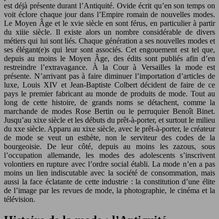
est déjà présente durant l’Antiquité. Ovide écrit qu’en son temps on
voit éclore chaque jour dans l’Empire romain de nouvelles modes.
Le Moyen Âge et le xvie siècle en sont férus, en particulier à partir
du xiiie siècle. Il existe alors un nombre considérable de divers
métiers qui lui sont liés. Chaque génération a ses nouvelles modes et
ses élégant(e)s qui leur sont associés. Cet engouement est tel que,
depuis au moins le Moyen Âge, des édits sont publiés afin d’en
restreindre l’extravagance. À la Cour à Versailles la mode est
présente. N’arrivant pas à faire diminuer l’importation d’articles de
luxe, Louis XIV et Jean-Baptiste Colbert décident de faire de ce
pays le premier fabricant au monde de produits de mode. Tout au
long de cette histoire, de grands noms se détachent, comme la
marchande de modes Rose Bertin ou le perruquier Benoît Binet.
Jusqu’au xixe siècle et les débuts du prêt-à-porter, et surtout le milieu
du xxe siècle. Apparu au xixe siècle, avec le prêt-à-porter, le créateur
de mode se veut un esthète, non le serviteur des codes de la
bourgeoisie. De leur côté, depuis au moins les zazous, sous
l’occupation allemande, les modes des adolescents s’inscrivent
volontiers en rupture avec l’ordre social établi. La mode n’en a pas
moins un lien indiscutable avec la société de consommation, mais
aussi la face éclatante de cette industrie : la constitution d’une élite
de l’image par les revues de mode, la photographie, le cinéma et la
télévision.